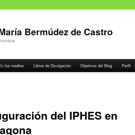
 María Bermúdez de Castro
n humana
En los medios
Libros de Divulgación
Objetivos del Blog
Perfil
uguración del IPHES en
ragona