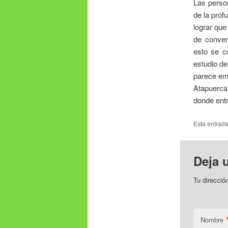
Las perso
de la prof
lograr que
de conven
esto se c
estudio d
parece emp
Atapuerca,
donde entr
Esta entrad
Deja 
Tu direcció
Nombre