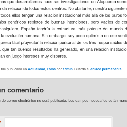
nas que desarrollamos nuestras investigaciones en Atapuerca somos
unda relación de todos estos centros. No obstante, nuestro siguient
 todos ellos tengan una relación institucional más allá de los puros 
ios genéricos repletos de buenas intenciones, pero vacíos de con
onsiguiera, España tendría la estructura más potente del mundo d
e la evolución humana. Sin embargo, soy poco optimista en ese sent
resa fácil proyectar la relación personal de los tres responsables d
 que tan buenos resultados ha generado, en una relación institucion
an en juego intereses muy dispares.
a fue publicada en
Actualidad
,
Fotos
por
admin
. Guarda el
enlace permanente
.
un comentario
n de correo electrónico no será publicada. Los campos necesarios están ma
*