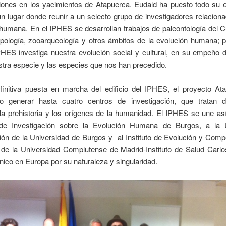
ciones en los yacimientos de Atapuerca. Eudald ha puesto todo su
un lugar donde reunir a un selecto grupo de investigadores relacion
humana. En el IPHES se desarrollan trabajos de paleontología del C
opología, zooarqueología y otros ámbitos de la evolución humana; p
IPHES investiga nuestra evolución social y cultural, en su empeño 
tra especie y las especies que nos han precedido.
finitiva puesta en marcha del edificio del IPHES, el proyecto At
o generar hasta cuatro centros de investigación, que tratan
la prehistoria y los orígenes de la humanidad. El IPHES se une as
 de Investigación sobre la Evolución Humana de Burgos, a la 
ión de la Universidad de Burgos y al Instituto de Evolución y Com
e la Universidad Complutense de Madrid-Instituto de Salud Carlos
nico en Europa por su naturaleza y singularidad.