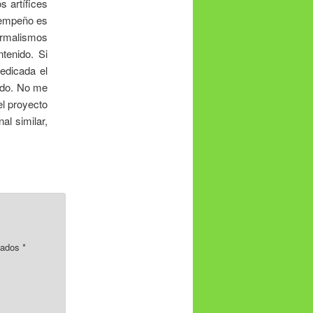
 artífices
e empeño es
formalismos
tenido. Si
edicada el
ido. No me
el proyecto
al similar,
rcados
*