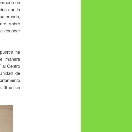
 empeño en
ados con la
uaternario,
ero, sobre
de conocer
apuerca ha
 de manera
í al Centro
Unidad de
portamiento
 III en un