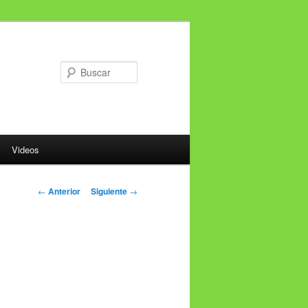
Buscar
Videos
Navegador de
←
Anterior
Siguiente
→
artículos