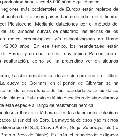
producirse hace unos 45.000 años o quizá antes.
 regiones más occidentales de Europa están repletos de
 el hecho de que esos países han dedicado mucho tiempo
del Pleistoceno. Mediante dataciones por el método del
r de las llamadas curvas de calibrado, las fechas de los
on restos arqueológicos y/o paleontológicos de Homo
s 42.000 años. En ese tiempo, los neandertales están
 de Europa y de una manera muy rápida. Parece que ni
a aculturación, como se ha pretendido ver en algunos
bargo, ha sido considerada desde siempre como el último
. La cueva de Gorham, en el peñón de Gibraltar, se ha
astión de la resistencia de los neandertales antes de su
az del planeta. Este dato está sin duda lleno de simbolismo y
de esta especie al rango de resistencia heroica.
 península Ibérica está basada en las dataciones obtenidas
ados al sur del río Ebro. La mayoría de esos yacimientos
diterráneo (El Salt, Cueva Antón, Nerja, Zafarraya, etc.) o
o Preto ó Pego do Diablo). Es más, el conocido investigador