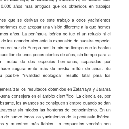
.000 años mas antiguos que los obtenidos en trabajos
nes que se derivan de este trabajo a otros yacimientos
tendríamos que aceptar una visión diferente a la que hemos
mos años. La península Ibérica no fue ni un refugio ni el
ia de los neandertales ante la expansión de nuestra especie.
ron del sur de Europa casi la mismo tiempo que lo hacían
e cuestión de unos pocos cientos de años, sin tiempo para la
ción mutua de dos especies hermanas, separadas por
s hace seguramente más de medio millón de años. Su
posible “rivalidad ecológica” resultó fatal para los
generalizar los resultados obtenidos en Zafarraya y Jarama
uena consejera en el ámbito científico. La ciencia es, por
obstante, los avances se consiguen siempre cuando se dan
atravesar sin miedos las fronteras del conocimiento. En un
án de nuevo todos los yacimientos de la península Ibérica.
os y muestras más fiables. La respuestas vendrán con