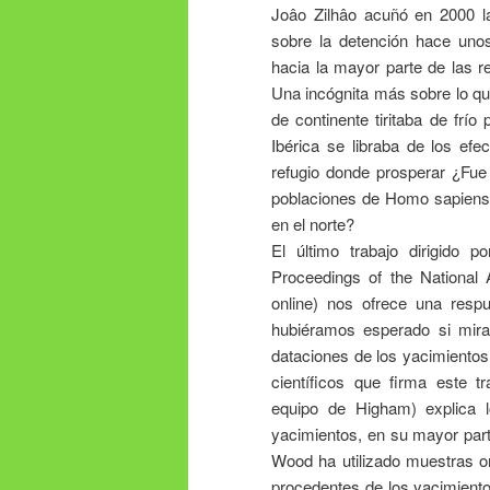
Joâo Zilhâo acuñó en 2000 la
sobre la detención hace uno
hacia la mayor parte de las 
Una incógnita más sobre lo qu
de continente tiritaba de frío
Ibérica se libraba de los ef
refugio donde prosperar ¿Fue
poblaciones de Homo sapiens 
en el norte?
El último trabajo dirigido 
Proceedings of the National
online) nos ofrece una resp
hubiéramos esperado si mira
dataciones de los yacimientos
científicos que firma este 
equipo de Higham) explica l
yacimientos, en su mayor part
Wood ha utilizado muestras o
procedentes de los yacimient