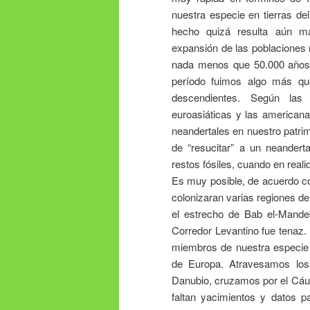
nuestra especie en tierras d
hecho quizá resulta aún má
expansión de las poblaciones 
nada menos que 50.000 años.
período fuimos algo más qu
descendientes. Según las 
euroasiáticas y las american
neandertales en nuestro patrim
de “resucitar” a un neander
restos fósiles, cuando en reali
Es muy posible, de acuerdo co
colonizaran varias regiones d
el estrecho de Bab el-Mandeb
Corredor Levantino fue tenaz.
miembros de nuestra especie 
de Europa. Atravesamos los
Danubio, cruzamos por el Cáu
faltan yacimientos y datos p