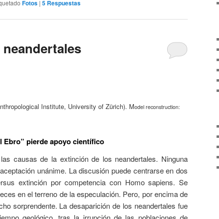
iquetado
Fotos
|
5
Respuestas
s neandertales
nthropological Institute, University of Zürich). M
odel reconstruction:
l Ebro” pierde apoyo científico
as causas de la extinción de los neandertales. Ninguna
 aceptación unánime. La discusión puede centrarse en dos
 versus extinción por competencia con Homo sapiens. Se
eces en el terreno de la especulación. Pero, por encima de
ho sorprendente. La desaparición de los neandertales fue
empo geológico, tras la irrupción de las poblaciones de