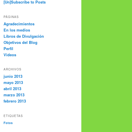
[Un]Subscribe to Posts
PÁGINAS
Agradecimientos
En los medios
Libros de Divulgación
Objetivos del Blog
Perfil
Videos
ARCHIVOS
junio 2013
mayo 2013
abril 2013
marzo 2013
febrero 2013
ETIQUETAS
Fotos