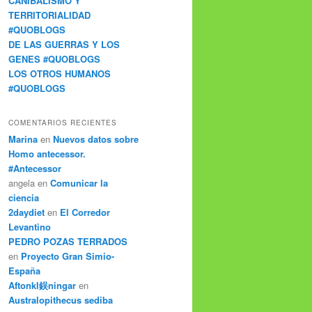
CANIBALISMO Y
TERRITORIALIDAD
#QUOBLOGS
DE LAS GUERRAS Y LOS
GENES #QUOBLOGS
LOS OTROS HUMANOS
#QUOBLOGS
COMENTARIOS RECIENTES
Marina
en
Nuevos datos sobre
Homo antecessor.
#Antecessor
angela en
Comunicar la
ciencia
2daydiet
en
El Corredor
Levantino
PEDRO POZAS TERRADOS
en
Proyecto Gran Simio-
España
Aftonkl鋘ningar
en
Australopithecus sediba