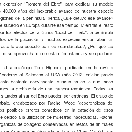
 expresión “Frontera del Ebro”, para explicar su modelo
s 40.000 años del inexorable avance de nuestra especie
regiones de la península Ibérica ¿Qué detuvo ese avance?
e sucedió en Europa durante ese tiempo. Mientras el resto
 por los efectos de la última “Edad del Hielo”, la península
ectos de la glaciación y muchas especies encontraban un
 esto lo que sucedió con los neandertales?, ¿Por qué las
no se aprovecharon de esta circunstancia y se quedaron
por el arqueólogo Tom Higham, publicado en la revista
 Academy of Sciences of USA (año 2013, edición previa
uesta bastante convincente, aunque no es la que todos
mos la prehistoria de una manera romántica. Todas las
 situados al sur del Ebro pueden ser erróneas. El grupo de
trabajo, encabezado por Rachel Wood (geocronóloga del
os posibles errores cometidos en la datación de esos
e debido a la utilización de muestras inadecuadas. Rachel
rgánicas de colágeno conservadas en restos de animales
os de Zafarraya, en Granada, y Jarama VI, en Madrid. Sus