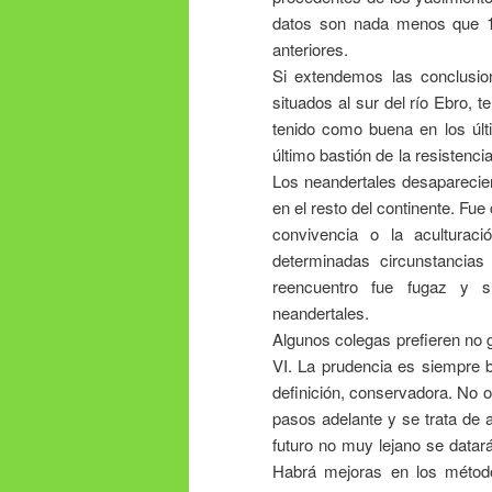
datos son nada menos que 10
anteriores.
Si extendemos las conclusio
situados al sur del río Ebro, 
tenido como buena en los últi
último bastión de la resistenc
Los neandertales desaparecie
en el resto del continente. Fu
convivencia o la acultura
determinadas circunstancia
reencuentro fue fugaz y su 
neandertales.
Algunos colegas prefieren no 
VI. La prudencia es siempre b
definición, conservadora. No 
pasos adelante y se trata de 
futuro no muy lejano se datar
Habrá mejoras en los métod