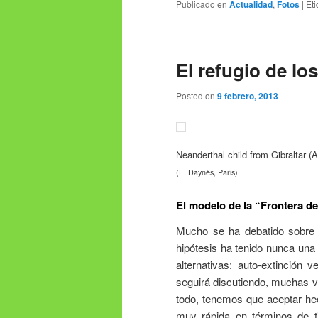
Publicado en
Actualidad
,
Fotos
|
Et
El refugio de lo
Posted on
9 febrero, 2013
Neanderthal child from Gibraltar (A
(E. Daynès, Paris)
El modelo de la “Frontera de
Mucho se ha debatido sobre l
hipótesis ha tenido nunca una
alternativas: auto-extinción
seguirá discutiendo, muchas v
todo, tenemos que aceptar hec
muy rápida en términos de ti