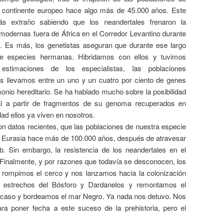
el continente europeo hace algo más de 45.000 años. Este
s extraño sabiendo que los neandertales frenaron la
modernas fuera de África en el Corredor Levantino durante
 Es más, los genetistas aseguran que durante ese largo
e especies hermanas. Hibridamos con ellos y tuvimos
estimaciones de los especialistas, las poblaciones
as llevamos entre un uno y un cuatro por ciento de genes
onio hereditario. Se ha hablado mucho sobre la posibilidad
tal a partir de fragmentos de su genoma recuperados en
dad ellos ya viven en nosotros.
n datos recientes, que las poblaciones de nuestra especie
e Eurasia hace más de 100.000 años, después de atravesar
. Sin embargo, la resistencia de los neandertales en el
 Finalmente, y por razones que todavía se desconocen, los
rompimos el cerco y nos lanzamos hacia la colonización
 estrechos del Bósforo y Dardanelos y remontamos el
caso y bordeamos el mar Negro. Ya nada nos detuvo. Nos
ara poner fecha a este suceso de la prehistoria, pero el