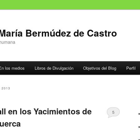
 María Bermúdez de Castro
n humana
En los medios
Libros de Divulgación
Objetivos del Blog
Perfil
 2013
l en los Yacimientos de
5
puerca