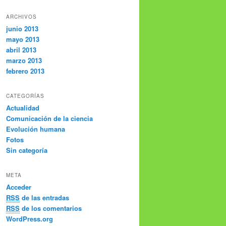
ARCHIVOS
junio 2013
mayo 2013
abril 2013
marzo 2013
febrero 2013
CATEGORÍAS
Actualidad
Comunicación de la ciencia
Evolución humana
Fotos
Sin categoría
META
Acceder
RSS
de las entradas
RSS
de los comentarios
WordPress.org