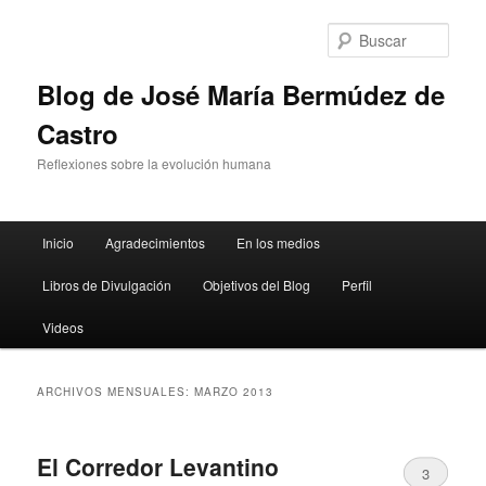
Busc
Blog de José María Bermúdez de
Castro
Reflexiones sobre la evolución humana
Menú principal
Inicio
Agradecimientos
En los medios
Ir al contenido principal
Ir al contenido secundario
Libros de Divulgación
Objetivos del Blog
Perfil
Videos
ARCHIVOS MENSUALES:
MARZO 2013
El Corredor Levantino
3