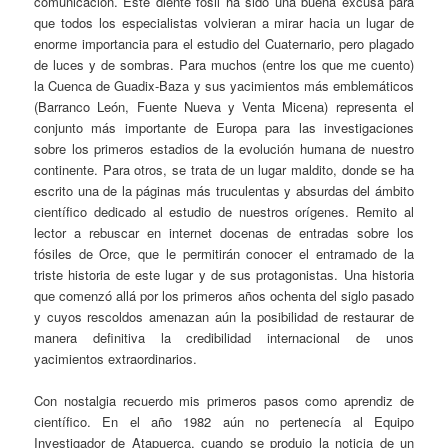
comunicación. Este diente fósil ha sido una buena excusa para
que todos los especialistas volvieran a mirar hacia un lugar de
enorme importancia para el estudio del Cuaternario, pero plagado
de luces y de sombras. Para muchos (entre los que me cuento)
la Cuenca de Guadix-Baza y sus yacimientos más emblemáticos
(Barranco León, Fuente Nueva y Venta Micena) representa el
conjunto más importante de Europa para las investigaciones
sobre los primeros estadios de la evolución humana de nuestro
continente. Para otros, se trata de un lugar maldito, donde se ha
escrito una de la páginas más truculentas y absurdas del ámbito
científico dedicado al estudio de nuestros orígenes. Remito al
lector a rebuscar en internet docenas de entradas sobre los
fósiles de Orce, que le permitirán conocer el entramado de la
triste historia de este lugar y de sus protagonistas. Una historia
que comenzó allá por los primeros años ochenta del siglo pasado
y cuyos rescoldos amenazan aún la posibilidad de restaurar de
manera definitiva la credibilidad internacional de unos
yacimientos extraordinarios.
Con nostalgia recuerdo mis primeros pasos como aprendiz de
científico. En el año 1982 aún no pertenecía al Equipo
Investigador de Atapuerca, cuando se produjo la noticia de un