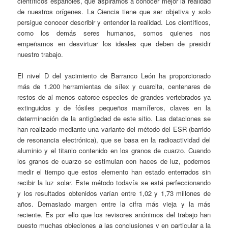
científicos españoles, que aspiramos a conocer mejor la realidad
de nuestros orígenes. La Ciencia tiene que ser objetiva y solo
persigue conocer describir y entender la realidad. Los científicos,
como los demás seres humanos, somos quienes nos
empeñamos en desvirtuar los ideales que deben de presidir
nuestro trabajo.
El nivel D del yacimiento de Barranco León ha proporcionado
más de 1.200 herramientas de sílex y cuarcita, centenares de
restos de al menos catorce especies de grandes vertebrados ya
extinguidos y de fósiles pequeños mamíferos, claves en la
determinación de la antigüedad de este sitio. Las dataciones se
han realizado mediante una variante del método del ESR (barrido
de resonancia electrónica), que se basa en la radioactividad del
aluminio y el titanio contenido en los granos de cuarzo. Cuando
los granos de cuarzo se estimulan con haces de luz, podemos
medir el tiempo que estos elemento han estado enterrados sin
recibir la luz solar. Este método todavía se está perfeccionando
y los resultados obtenidos varían entre 1,02 y 1,73 millones de
años. Demasiado margen entre la cifra más vieja y la más
reciente. Es por ello que los revisores anónimos del trabajo han
puesto muchas objeciones a las conclusiones y en particular a la