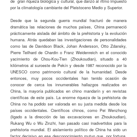
de gran riqueza biológica y cultural, que danzó al ritmo impuesto
por la climatología cambiante del Pleistoceno Medio y Superior.
Desde que la segunda guerra mundial fracturó de manera
dramática las relaciones de muchos países, China permaneció
prácticamente aislada del ámbito de la prehistoria y la evolución
humana. Atrás quedaban las investigaciones de personalidades
como las de Davidson Black, Johan Andersson, Otto Zdansky,
Pierre Teilhard de Chardin o Franz Weidenreich en el conocido
yacimiento de Chou-Kou-Tien (Zhoukoudian), situado a 40
kilómetros al suroeste de Pekín y desde 1987 reconocido por la
UNESCO como patrimonio cultural de la humanidad. Desde
entonces, muy pocos occidentales han tenido ocasión de
conocer de cerca los innumerables hallazgos realizados en
China, la mayoría publicados en chino mandarín y en revistas
científicas de este país. La enorme riqueza de la prehistoria de
China no ha podido ser valorada en su justa medida desde los
países occidentales. Científicos chinos, como Pei Wenzhong
(ligado a la dirección de las excavaciones en Zhoukoudian),
Rukang Wu o Wu Zinzhi, han pasado casi inadvertidos para la
prehistoria mundial. El aislamiento político de China ha sido un
factor decisivo en ese desconocimiento mutuo que, por fortuna,